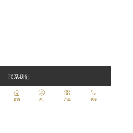
联系我们
联系人： 罗嘉慧   
手机号：
18116743587
首页
关于
产品
联系
QQ ：193925547  
邮箱：193925547@qq.com
地址：四川省遂宁市大英县蓬莱镇滨江北路5号大
英点金机械制造有限公司（各大导航软件可搜索大
英点金机械制造有限公司）