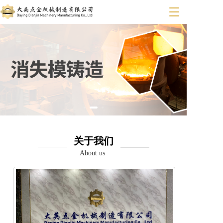
T
o
g
g
l
e
n
a
v
i
g
a
t
关于我们
i
o
About us
n